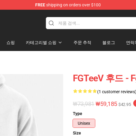
FREE
shipping on orders over $100
쇼핑
카테고리별 쇼핑
주문 추적
블로그
연락
FGTeeV 후드 - 
(1 customer reviews
₩73,981
₩59,185
$42.95
Type
Unisex
Size