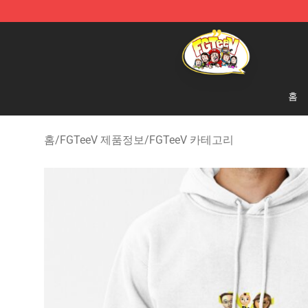
FGTeeV Store - Official FGTeeV Merchandise Shop
홈
홈
/
FGTeeV 제품정보
/
FGTeeV 카테고리