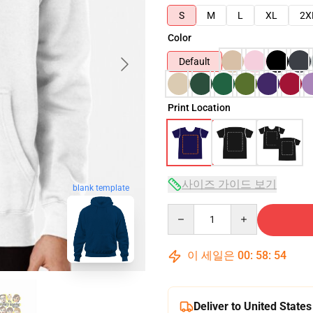
S
M
L
XL
2X
Color
Default
Print Location
사이즈 가이드 보기
blank template
Quantity
이 세일은
00
:
58
:
54
Deliver to United States