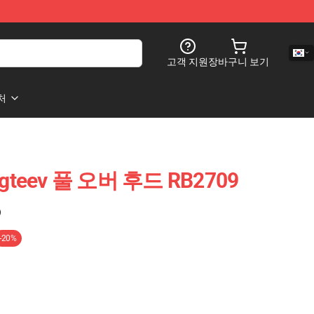
고객 지원
장바구니 보기
처
Fgteev 풀 오버 후드 RB2709
)
-20%