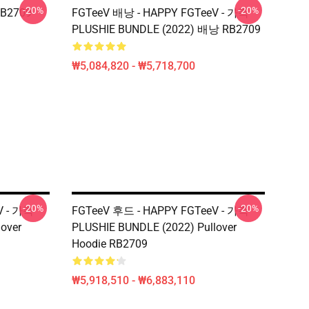
-20%
-20%
RB2709
FGTeeV 배낭 - HAPPY FGTeeV - 가족
PLUSHIE BUNDLE (2022) 배낭 RB2709
₩5,084,820 - ₩5,718,700
-20%
-20%
V - 가족
FGTeeV 후드 - HAPPY FGTeeV - 가족
over
PLUSHIE BUNDLE (2022) Pullover
Hoodie RB2709
₩5,918,510 - ₩6,883,110