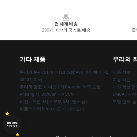
Footer
전 세계 배송
200개 이상의 국가로 배송
클
기타 제품
우리의 
우리의 본사
: 61101명 Brickell Ave, 마이애미, FL
제품 정보
33131, 미국
이용 약관
우리의 창고
: 아니오 2의 Caotang 북쪽 도로,
개인 정보 정
Ankang 시, Sichuan 지방, CN
DMCA - 저
시간 :
: 오전 9시 ~ 오후 5시 (월 ~ 금)
모델 번호: 
이름 *
: 연락처fgteev인기 카테고리
UNLOCK
10% OFF