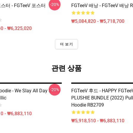
-20%
포스터 - FGTeeV 포스터
FGTeeV 배낭 - FGTeeV 배낭 
₩5,084,820 - ₩5,718,700
0 - ₩6,325,020
더 보기
관련 상품
-20%
odie - We Slay All Day Shiny
FGTeeV 후드 - HAPPY FGTee
llic
PLUSHIE BUNDLE (2022) Pull
Hoodie RB2709
0 - ₩6,883,110
₩5,918,510 - ₩6,883,110