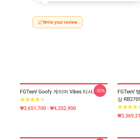
Write your review
-20%
FGTeeV Goofy 게이머 Vibes 티셔츠
FGTeeV 
상 RB270
₩3,651,700 - ₩4,202,900
₩3,369,2