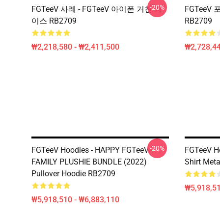
-20%
FGTeeV 사례 - FGTeeV 아이폰 거친 케
FGTeeV 
이스 RB2709
RB2709
₩2,218,580 - ₩2,411,500
₩2,728,44
-20%
FGTeeV Hoodies - HAPPY FGTeeV -
FGTeeV Ho
FAMILY PLUSHIE BUNDLE (2022)
Shirt Meta
Pullover Hoodie RB2709
₩5,918,51
₩5,918,510 - ₩6,883,110